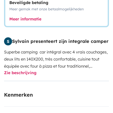
Beveiligde betaling
Meer gemak met onze betaalmogelijkheden
Meer informatie
Sylvain presenteert zijn integrale camper
S
Superbe camping car intégral avec 4 vrais couchages,
deux lits en 140X200, très confortable, cuisine tout
équipée avec four à pizza et four traditionnel,
Zie beschrijving
bouteilles de gaz, panneaux solaires, coffre à ski,
grande soute, idéal pour partir en famille.
Kenmerken