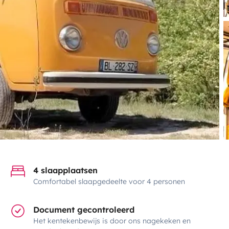
4 slaapplaatsen
Comfortabel slaapgedeelte voor 4 personen
Document gecontroleerd
Het kentekenbewijs is door ons nagekeken en