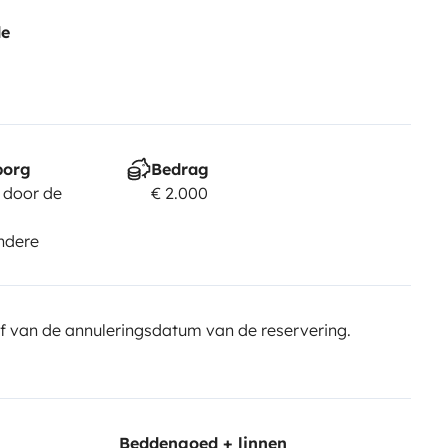
de
borg
Bedrag
 door de
€ 2.000
ndere
f van de annuleringsdatum van de reservering.
Beddengoed + linnen