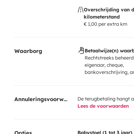
Overschrijding van 
kilometerstand
€ 1,00 per extra km
Waarborg
Betaalwijze(n) waar
Rechtstreeks beheerd
eigenaar, cheque,
bankoverschrijving, a
Annuleringsvoorwaarden
De terugbetaling hangt a
Lees de voorwaarden
Opties
Babystoel (1 tot 3 jaar)