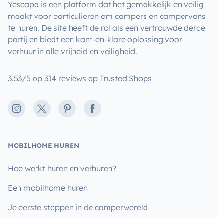
Yescapa is een platform dat het gemakkelijk en veilig
maakt voor particulieren om campers en campervans
- Cadeira e criança e Baby Cock. (sob pedido)
te huren. De site heeft de rol als een vertrouwde derde
partij en biedt een kant-en-klare oplossing voor
verhuur in alle vrijheid en veiligheid.
3.53/5 op 314 reviews op Trusted Shops
Instagram
X
Pinterest
Facebook
- Possibilidade de oferta de duas pranchas de Surf ou
trotinet eletrica durante a viagem (Limitado ao Stock
existente)
MOBILHOME HUREN
Hoe werkt huren en verhuren?
Een mobilhome huren
Je eerste stappen in de camperwereld