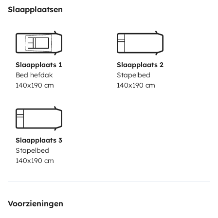
alguns equipamentos. (limitado dependendo das
Slaapplaatsen
condições de uso e do tempo)
Ideal tanto para as suas
férias de Verão ou Inverno, graças ao seu sistema de
aquecimento.
As camas são bastante grandes e
confortáveis, dispõe de 3 camas de casal.
A carrinha
Slaapplaats 1
Slaapplaats 2
vai equipada com todos os consumíveis incluídos,
Bed hefdak
Stapelbed
140x190 cm
140x190 cm
como líquido sanitário, papel higiénico, guardanapos,
detergentes, azeite, sal etc.
As camas vão com lençóis
capa e edredões/saco cama e almofadas.
Está
equipada com mesa exterior com cadeiras.
Está
Slaapplaats 3
incluído no valor, cadeira de criança e Baby
Stapelbed
Cock.
Possibilidade de incluir trotinete elétrica com
140x190 cm
20km de autonomia, pranchas de surf e de paddle e
fatos de surf.
Hotspot 60 Gigas - 15€ por reserva
mediante disponibilidade e pedido antecipado.
Voorzieningen
Para reservas superiores a 10 dias o Check-out poderá