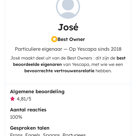
- Estojo de primeiros socorros
José
Best Owner
Particuliere eigenaar — Op Yescapa sinds 2018
José
maakt deel uit van de Best Owners : dit zijn de
best
- Loiça e acessório da cozinha
beoordeelde eigenaren
van
Yescapa
, met wie we een
bevoorrechte vertrouwensrelatie
hebben.
Algemene beoordeling
4,81/5
Aantal reacties
100%
- Sal, azeite, café e chá.
Gesproken talen
Frans, Engels, Spaans, Portugees