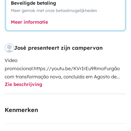
Beveiligde betaling
Meer gemak met onze betaalmogelijkheden
Meer informatie
José presenteert zijn campervan
Video
promocional:
https://youtu.be/KVrIrEu9Rmo
Furgão
com transformação nova, concluída em Agosto de
Zie beschrijving
2020.
Sinta-se em casa, com todos os sistemas
necessários ao conforto do dia a dia. Este furgão
transformado.
Condução fácil para qualquer condutor
Kenmerken
mesmo sem experiência.
A autonomia sem ligar a
corrente elétrica externa é bastante boa graças a dois
potentes painéis solares, desta forma podem usar