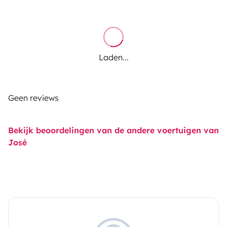
- Liquido tratamento da Sanita
Laden...
Geen reviews
Bekijk beoordelingen van de andere voertuigen van
- Inseticida
José