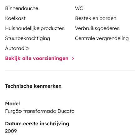
ser realizado noutra cidade. ( Serviço disponivel sob
Binnendouche
WC
consulta e com pagamento de taxa extra.).
Koelkast
Bestek en borden
Para mais fotografias e detalhes siga a nossa página
Huishoudelijke producten
Verbruiksgoederen
do Intagram __vanaway__!
Stuurbekrachtiging
Centrale vergrendeling
Autoradio
Bekijk alle voorzieningen
Technische kenmerken
Model
Furgão transformado Ducato
Datum eerste inschrijving
2009