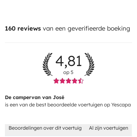
160 reviews
van een geverifieerde boeking
- Roupa de Casa de Banho
4,81
op 5
De campervan van José
- Champô, gel de banho, papel higiénico
is een van de best beoordeelde voertuigen op Yescapa
Beoordelingen over dit voertuig
Al zijn voertuigen