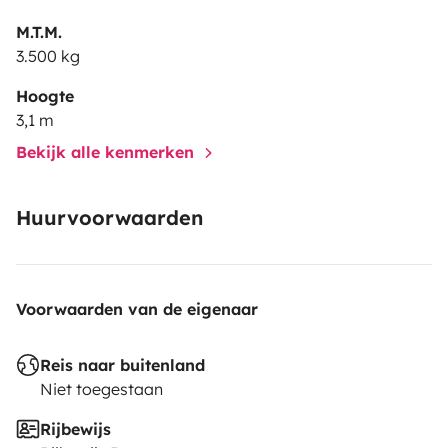
nous essaierons de vous satisfaire. Au plaisir de vous
accueillir dans notre belle Région !!!
M.T.M.
3.500 kg
Hoogte
3,1 m
Bekijk alle kenmerken
Huurvoorwaarden
Voorwaarden van de eigenaar
Reis naar buitenland
Niet toegestaan
Rijbewijs