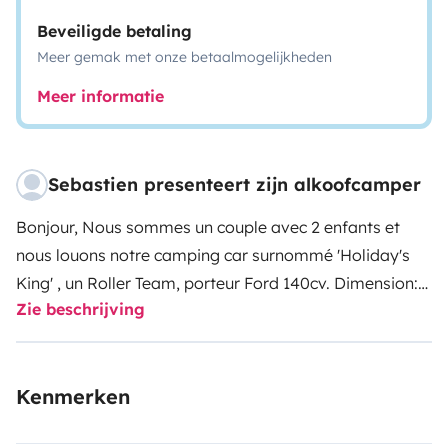
Beveiligde betaling
Meer gemak met onze betaalmogelijkheden
Meer informatie
Sebastien presenteert zijn alkoofcamper
Bonjour, Nous sommes un couple avec 2 enfants et
nous louons notre camping car surnommé 'Holiday's
King' , un Roller Team, porteur Ford 140cv. Dimension:
Zie beschrijving
7,20 m de long, hauteur 3,10 m et 2,3 m de large.
Grace à ses 5 places assises et ses 6 couchages, notre
camping car est parfait pour des virées en famille ou
Kenmerken
entre amis. Véhicule propre et l'espace à vivre est très
agréable.
Il se compose :
-D'un grand lit capucine