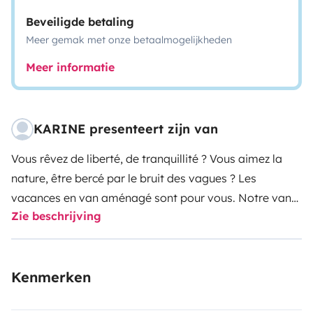
Beveiligde betaling
Meer gemak met onze betaalmogelijkheden
Meer informatie
KARINE presenteert zijn van
Vous rêvez de liberté, de tranquillité ? Vous aimez la
nature, être bercé par le bruit des vagues ? Les
vacances en van aménagé sont pour vous. Notre van
Zie beschrijving
sera votre compagnon de route et vous apportera un
grand confort !! Nous pourrons vous donner des
conseils pour préparer votre itinéraire si vous souhaitez
Kenmerken
découvrir notre chère Bretagne. Une place de parking
est à votre disposition pour votre voiture, devant notre