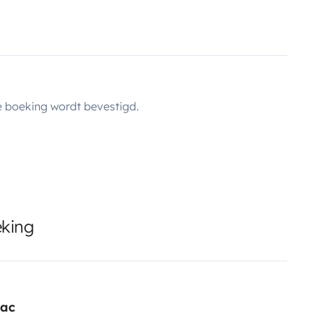
 boeking wordt bevestigd.
eking
dac