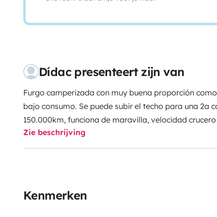
Dídac presenteert zijn van
Furgo camperizada con muy buena proporción comod
bajo consumo. Se puede subir el techo para una 2a c
150.000km, funciona de maravilla, velocidad crucero
Zie beschrijving
muy facil de conducir en curvas y carreteras secunda
ducha, comedor, asientos de conducción que se giran, 
contra el frio en todas las ventanas, con opción de 
butano. Viene con porta-bicis. Modelo Hymer Ayers R
Hay que traer ropa de cama propia y cosas de cocin
Kenmerken