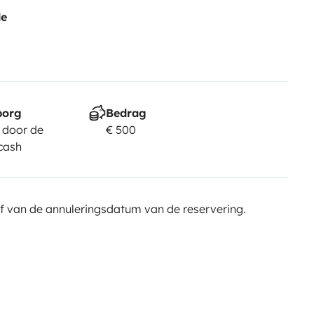
de
borg
Bedrag
 door de
€ 500
cash
f van de annuleringsdatum van de reservering.