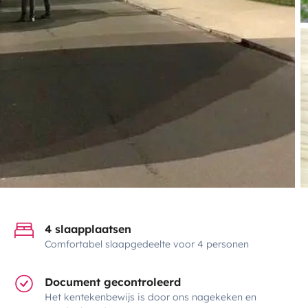
4 slaapplaatsen
Comfortabel slaapgedeelte voor 4 personen
Document gecontroleerd
Het kentekenbewijs is door ons nagekeken en