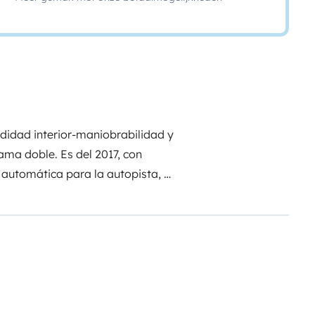
idad interior-maniobrabilidad y
ama doble. Es del 2017, con
 automática para la autopista, y
rias. Cocina, nevera, baño,
cortinas practicas y eficientes
mosquitera. Calefacción con
ock, con vehículo Fiat Ducato.
a.