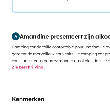
Amandine presenteert zijn alk
A
Camping car de taille confortable pour une famille av
gardent de merveilleux souvenirs.
Le camping car pro
couchages. Vous pourrez manger aussi bien dans le c
Zie beschrijving
la table et les chaises mises à votre disposition.
En ca
stocker des boissons au frais et des glaces dans le c
'spacieuse' en fin de journée vous fera le plus grand b
porte vélos 4 places est à votre disposition.
Profitez 
Kenmerken