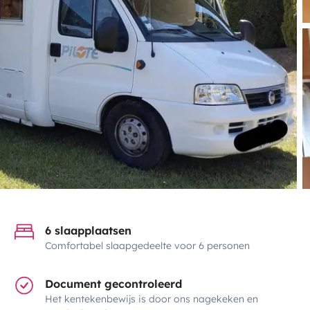
6 slaapplaatsen
Comfortabel slaapgedeelte voor 6 personen
Document gecontroleerd
Het kentekenbewijs is door ons nagekeken en