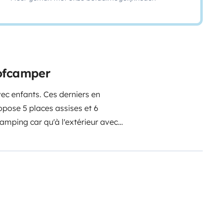
oofcamper
ec enfants. Ces derniers en
pose 5 places assises et 6
amping car qu'à l'extérieur avec
s de forte chaleur vous pourrez
ongélateur.
Une bonne douche
ien.
Et n'oubliez pas vos vélos! Un
et passez d'excellentes vacances!