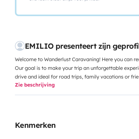
EMILIO presenteert zijn geprof
Welcome to Wanderlust Caravaning! Here you can re
Our goal is to make your trip an unforgettable experi
drive and ideal for road trips, family vacations or frie
Zie beschrijving
people. The Laika Kosmo 509 motorhome is a profil
layout is mainly characterized by having twin beds in 
large rest area. It has numerous organization and st
both in the lower part of the bed and in the upper part
and electric bed over the living room area, perfectly i
Kenmerken
which makes it possible to take advantage of the spa
kitchen module is fully equipped with a sink, three bur