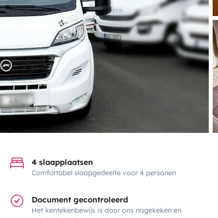
4 slaapplaatsen
Comfortabel slaapgedeelte voor 4 personen
Document gecontroleerd
Het kentekenbewijs is door ons nagekeken en