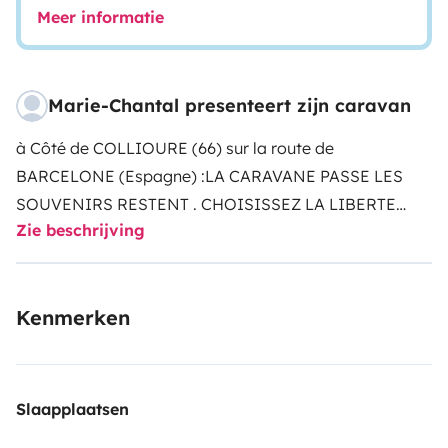
Meer informatie
Marie-Chantal presenteert zijn caravan
à Côté de COLLIOURE (66) sur la route de
BARCELONE (Espagne) :LA CARAVANE PASSE LES
SOUVENIRS RESTENT . CHOISISSEZ LA LIBERTE
Zie beschrijving
.MINI CARAVANE VINTAGE TEARDROP GRISE METAL
GALVANISE; 2 PLACES CHASSIS HOMOLOGUE
LONGEUR 340 , LARGEUR 165, HAUTEUR 165; = 260
Kenmerken
KGS LANTERNEAU ALUMINIUM FENETRE
COULISSANTE 40X40 HUBLOT ROND FIXE
DIAMETRE 28 SERRURE A CLE SUR PORTE 60X90 FEU
A LED FEU DE GABARIT JANTE PNEU 190X80X14;
Slaapplaatsen
PLACARD TABLETTE VERRIN GAZ ACCES COIN