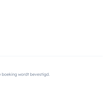
ous poursuivez le soleil et voulez
 camping-cars classiques ou les
ssion sur le confort… Voici un
i conviendra certainement.Vous
avant de vous décider. Vous
 pour la durée de votre séjour en
 boeking wordt bevestigd.