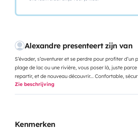
Alexandre presenteert zijn van
S’évader, s’aventurer et se perdre pour profiter d’un
plage de lac ou une rivière, vous poser là, juste parc
repartir, et de nouveau découvrir... Confortable, sécu
Zie beschrijving
donnera un sentiment de liberté totale.Avec ce van, la
vacances. Propulsé par quatre roues motrices (système
autoroute que sur les chemins, il vous permettra de v
aux autres camping-car
. Le vehicule est bien entret
partez l’esprit tranquille.Conçu pour partir en famille
Kenmerken
l’adorent. Vous y serez également à l’aise en couple 
D’une hauteur de 2,05m, il permet un accès sous la t