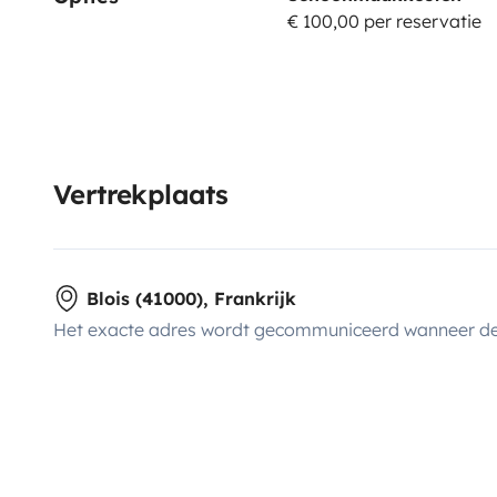
€ 100,00 per reservatie
demande), quelques outils et matériels spécifiques… V
rester mobile, discret, économique, accéder là où les
toits fixes ne peuvent pas suivre, tout cela sans conce
véhicule compact, maniable, agréable, sécurisant qu
êtes les bienvenus pour le voir et tester la conduite 
pourrez laisser votre véhicule à côté de notre maison
Vertrekplaats
van, il y sera en sécurité.
Blois (41000), Frankrijk
Het exacte adres wordt gecommuniceerd wanneer de