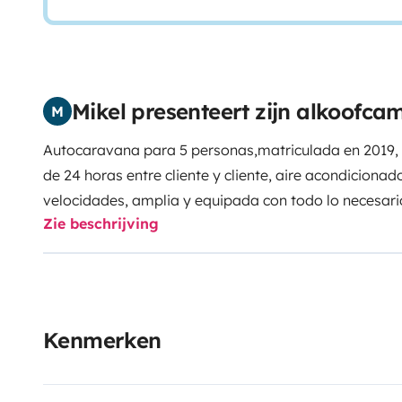
Mikel presenteert zijn alkoofca
M
Autocaravana para 5 personas,matriculada en 2019,
de 24 horas entre cliente y cliente, aire acondicionad
velocidades, amplia y equipada con todo lo necesar
Zie beschrijving
grande exterior con sillas,cama capuchina de 155cm 
inferior doble y superior de 90 cm ), gran maletero, po
ducha y baño separados, totalmente autosuficiente, 
de Lunes a Domingo, cualquier duda estaremos enca
Kenmerken