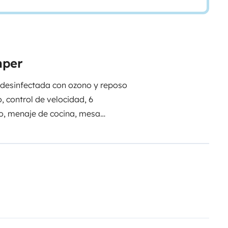
mper
 desinfectada con ozono y reposo
o, control de velocidad, 6
io, menaje de cocina, mesa
x 200cm, una litera (cama
rta bicis para 4 bicicletas, toldo,
seguro a todo riesgo. Atencion
ntados de ayudarte.