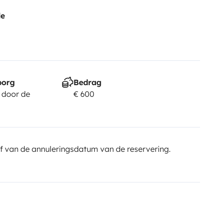
de
borg
Bedrag
 door de
€ 600
f van de annuleringsdatum van de reservering.