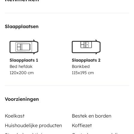
shower Fire extinguisher First aid kit Warning
triangle.
Comprehensive insurance, bed linen, beach
towels, sleeping bags, outdoor chairs & table, portable
Slaapplaatsen
gas hob and 2 gas cartridges are included.
Registration
no.: 145635706000
EOT: 0933E81000178801
Slaapplaats 1
Slaapplaats 2
Bed hefdak
Bankbed
120x200 cm
115x195 cm
Voorzieningen
Koelkast
Bestek en borden
Huishoudelijke producten
Koffiezet