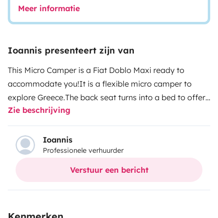
Meer informatie
Ioannis presenteert zijn van
This Micro Camper is a Fiat Doblo Maxi ready to
accommodate you!
It is a flexible micro camper to
explore Greece.
The back seat turns into a bed to offer
Zie beschrijving
you a good night's sleep, as well as the bed in the pop
up roof.
Our camper comes equipped with the
following features:
Travel seats: 4 Sleeping places: 3 or
Ioannis
Professionele verhuurder
4 if there are small children in the Pop-up roof
Swiveling
passenger seat Solar panel Usb charger External
Verstuur een bericht
socket for electrical supply Heating system in cabin
Compressor fridge Water tank Portable gas stove
Kitchenware Cleaning kit Bed linen, pillows, duvet Solar
Kenmerken