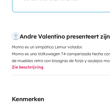
Andre Valentino presenteert zij
Momo es un simpático Lemur volador.
Momo es una Volkswagen T4 camperizada hecha con 
de muebles retro con bisagras de forja y azulejos mo
Zie beschrijving
acondicionada con todo lo necesario para tener una 
todos los rincones de la isla con confort, Momo es 
acercarte a descubrir cualquier recoveco de Mallorca
Serra de Tramuntana. Está equipada con una cama do
cocina fogón a gas , tanque de agua para la vajilla, 
Kenmerken
vajillas, artenes, y toda la ropa de cama necesaria.
tanto para el frío como para el calor. También se o