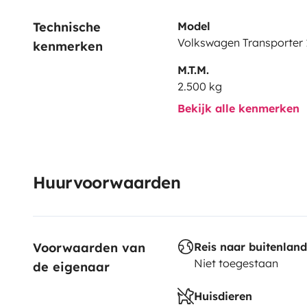
with a 190 × 140 double folding bed, a gas stove, a w
Technische 
Model
pressure shower, a set of dishes, pans, and all the ne
Volkswagen Transporter 
kenmerken
well insulated for both cold and heat. Extras such a
M.T.M.
mat, guitars, surfboards...
2.500 kg
Bekijk alle kenmerken
€25 will be retained for cleaning & bedding.
Any question do not hesitate to write me! Atte Valent
Huurvoorwaarden
Voorwaarden van 
Reis naar buitenland
Niet toegestaan
de eigenaar
Huisdieren