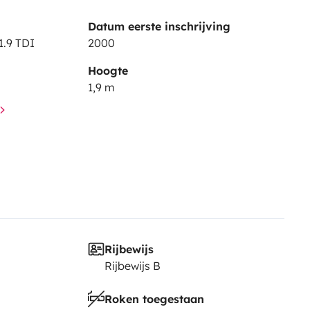
ater tank for dishes, an outdoor
Datum eerste inschrijving
cessary bedding. It is also very
1.9 TDI
2000
s hammocks, paddle surfing, yoga
Hoogte
1,9 m
ine.
Rijbewijs
Rijbewijs B
Roken toegestaan