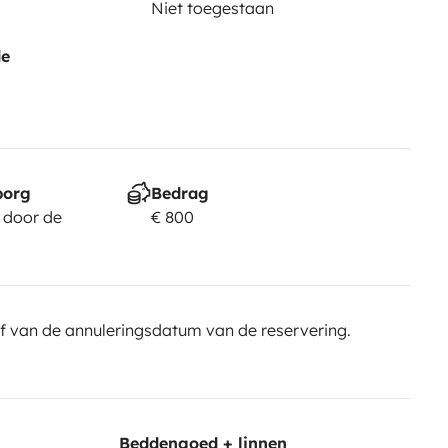
Niet toegestaan
de
borg
Bedrag
 door de
€ 800
f van de annuleringsdatum van de reservering.
Beddengoed + linnen