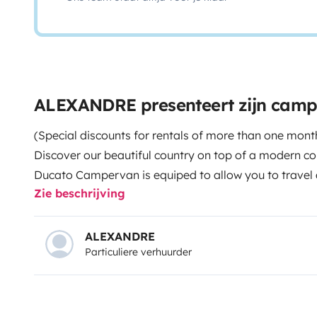
ALEXANDRE presenteert zijn cam
(Special discounts for rentals of more than one month
Discover our beautiful country on top of a modern 
Ducato Campervan is equiped to allow you to travel 
Zie beschrijving
great comfort. It allows up to 4 people and includes
equiped kitchen, outside shower, solar panel, four ch
converter.
Equipment included in campervan:
- 2 dou
ALEXANDRE
Particuliere verhuurder
running water, gas stove (2 burner) and a 80L fridge
knives, spoons, cups, plates, pans, etc
- Front seat tr
for meals
- Electricity 12V / 220V
- Cable to connect 
Fire extinguisher
- Radio with CD palyer and Audio c