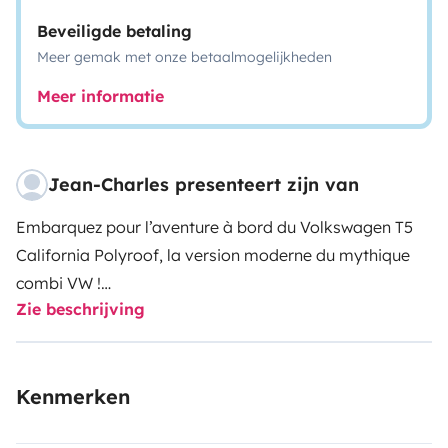
Beveiligde betaling
Meer gemak met onze betaalmogelijkheden
Meer informatie
Jean-Charles presenteert zijn van
Embarquez pour l’aventure à bord du Volkswagen T5
California Polyroof, la version moderne du mythique
combi VW !
Zie beschrijving
Retrouvez l’esprit baroudeur au volant de ce van,
offrant tous les équipements d’époque avec le confort
et la fiabilité d’aujourd’hui. La cinquième génération du
Kenmerken
Transporter est sortie des usines Volkswagen en 2003
et a apporté un véritable coup de jeune au mythique