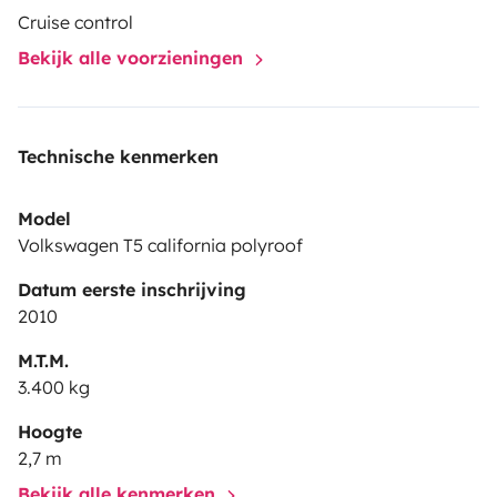
d’agréables vacances et sortir du quotidien.
Possibilité
Cruise control
également de stationner votre véhicule dans notre
Bekijk alle voorzieningen
jardin clos durant votre voyage.
Technische kenmerken
Model
Volkswagen T5 california polyroof
Datum eerste inschrijving
2010
M.T.M.
3.400 kg
Hoogte
2,7 m
Bekijk alle kenmerken