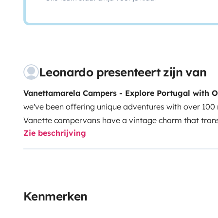
Leonardo presenteert zijn van
Vanettamarela Campers - Explore Portugal with
we've been offering unique adventures with over 100
Vanette campervans have a vintage charm that trans
Zie beschrijving
without sacrificing modern convenience. The classic d
functionality make these campervans ideal for explori
two people, they are great for discovering everything
located just 10 minutes from Lisbon Airport, with flex
off.
Ready to start your adventure?
Book now and en
Kenmerken
through the heart of Portugal!
Explore stunning bea
breathtaking landscapes with the freedom and flexib