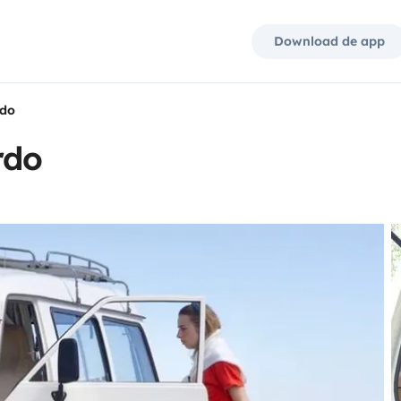
Download de app
rdo
rdo