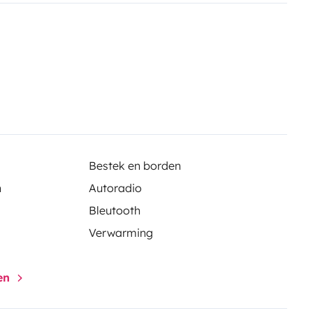
on | Diesel | Fuel Consumption:
rtable gas stove
Fresh water tank
utensils (pot, frying pan, dishes
ing table & chairs for two
charger
Cleaning kit
Maps, Books
et) - 20.00€ (Not inclued in the
m
Bestek en borden
n
Autoradio
Bleutooth
Verwarming
gen