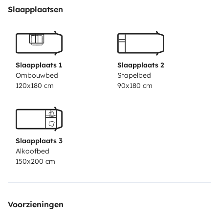
Condução fácil para qualquer condutor mesmo sem
Slaapplaatsen
experiência. As camas são bastante grandes e
confortáveis. A de casal superior é mais larga que uma
cama de casal normal, cerca de 200x150, tem mesmo
muito espaço e os beliches acomodam adultos sem
Slaapplaats 1
Slaapplaats 2
problemas, cerca de 190x90. A autonomia sem ligar a
Ombouwbed
Stapelbed
120x180 cm
90x180 cm
corrente elétrica externa é bastante boa, podem até
usar alguns utensílios como carregadores .
As camas
vão com lençóis capa e edredões/saco cama, e
almofadas.
A autocaravana esta equipada com
Slaapplaats 3
aquecimento, ideal para uma férias de Inverno na
Alkoofbed
neve.
Está equipada com mesa exterior com cadeiras
150x200 cm
.
Está incluído no valor, cadeira de criança e Baby
Cock.
Possibilidade de incluir trotinete elétrica com
20km de autonomia, pranchas de surf e de paddle
Voorzieningen
assim como fatos de surf.
Hotspot 60 Gigas - 15€ por