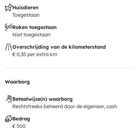
uteis)
Será o responsável pelo pagamento de multas,
Huisdieren
portagens(classe 2) ou dano provocado durante a
Toegestaan
estadia/uso.
Completamente disponível para ajudar
Roken toegestaan
no roteiro, dar dicas e recomendações se assim
Niet toegestaan
desejar.
Overschrijding van de kilometerstand
€ 0,35 per extra km
Waarborg
Betaalwijze(n) waarborg
Rechtstreeks beheerd door de eigenaar, cash
Bedrag
€ 500