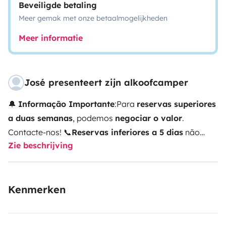
Beveiligde betaling
Meer gemak met onze betaalmogelijkheden
Meer informatie
José presenteert zijn alkoofcamper
🔔
Informação Importante
:
Para
reservas superiores
a duas semanas
, podemos
negociar o valor
.
Contacte-nos! 📞
Reservas inferiores a 5 dias
não
Zie beschrijving
incluem roupa de cama (disponível por um
pagamento adicional
). 🛏️💶
Estamos à disposição
para esclarecer qualquer dúvida! 😊
Autocaravana com
Kenmerken
todos os sistemas necessários ao conforto do dia a
dia. Totalmente autónoma do ponto de vista
energético e recentemente renovada de interiores.