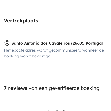
tolls has been calculated (approximately 10 days after
the last pass).
Have a good trip!
Vertrekplaats
Santo António dos Cavaleiros (2660), Portugal
Het exacte adres wordt gecommuniceerd wanneer de
boeking wordt bevestigd.
7 reviews
van een geverifieerde boeking