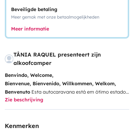
Beveiligde betaling
Meer gemak met onze betaalmogelijkheden
Meer informatie
TÂNIA RAQUEL presenteert zijn
alkoofcamper
Benvindo, Welcome,
Bienvenue, Bienvenido, Willkommen, Welkom,
Benvenuto
Esta autocaravana está em ótimo estado
Zie beschrijving
e é ideal para férias em família, praia, campo ou
cidade. Disfrute ao máximo das suas férias com toda
a liberdade e autonomia.
No interior dispõe de 6
Kenmerken
lugares com cinto de segurança e camas para 5/6
pessoas, casa de banho com sanita de cassete,