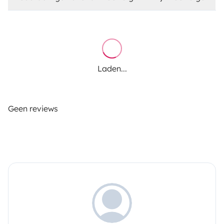
The island of Oléron benefits from a microclimate with
some of the best sunshine in France. The island is ideal
for a VW camper van adventure. You will find great
places to park and sleep in nature or by the water
without having to go to a campsite every day.
Laden...
Additionally, thanks to a partner network, you can be
welcomed free of charge for 24 hours at vineyards,
artisans, or farm campsites (over 10,000 addresses in
Geen reviews
France).
For more comfort and to set up your camp, a large
shaded private field is also available free of charge.
AVAILABLE OPTIONS
Outdoor table and chairs
Portable toilet
Solar shower