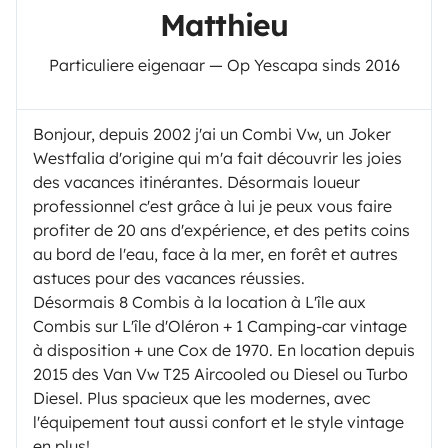
Matthieu
On request:
Particuliere eigenaar — Op Yescapa sinds 2016
Ukulele, child hammock bed
Bike rack (€10/day)
Surfboards with roof straps (from €10/day)
Bonjour, depuis 2002 j'ai un Combi Vw, un Joker
Secondary fridge (depending on availability and
Westfalia d'origine qui m'a fait découvrir les joies
model)
des vacances itinérantes. Désormais loueur
professionnel c'est grâce à lui je peux vous faire
3rd additional battery
profiter de 20 ans d'expérience, et des petits coins
au bord de l'eau, face à la mer, en forêt et autres
PRICES & CONDITIONS
astuces pour des vacances réussies.
Mileage package included: 60 km/day (more than
Désormais 8 Combis à la location à L'île aux
enough to explore the island and surroundings).
Combis sur L'île d'Oléron + 1 Camping-car vintage
à disposition + une Cox de 1970. En location depuis
2015 des Van Vw T25 Aircooled ou Diesel ou Turbo
Additional kilometers on request:
Diesel. Plus spacieux que les modernes, avec
Low season (September to June): €0.60/km
l'équipement tout aussi confort et le style vintage
High season (July–August): limited extra kilometers
en plus!