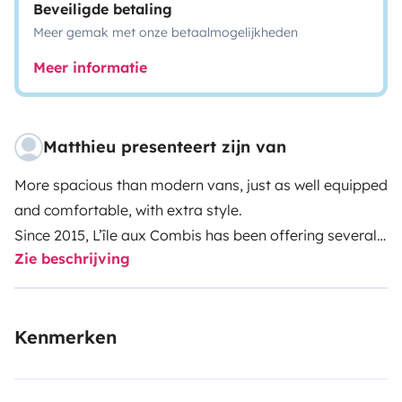
Beveiligde betaling
Meer gemak met onze betaalmogelijkheden
Meer informatie
Matthieu presenteert zijn van
More spacious than modern vans, just as well equipped
and comfortable, with extra style.
Since 2015, L’île aux Combis has been offering several
Zie beschrijving
VW camper vans departing from the island of Oléron.
These vintage camper vans come with full camping
equipment originally installed by Westfalia for
Kenmerken
autonomous living for 4 to 5 people.
MY EXPERIENCE FOR TOP HOLIDAYS