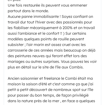
€0.90/km
Une fois restaurée ils peuvent vous emmener
partout dans le monde.
Most people stay to enjoy Oléron and my advice on
Aucune panne immobilisante ! Soyez confiant on
travail dur tout l'hiver avec des passionnés pour
spots and activities, but you can also choose to leave
les fiabiliser mécaniquement à 200% et on travail
the island and region if desired.
aussi l'ambiance et le confort !! ) Sur certains
modèles quelques points de rouille peuvent
Please inform me in advance for destinations outside
subsister ; l'air marin est assez cruel avec les
the island of Oléron or outside the department or
carrosserie de ces années mais beaucoup on déjà
region, or if you think you may exceed the included
des peintures neuves qui feront effet lors des
mariages ou autres surprises. Vous pouvez les voir
mileage package.
plus en détail sur le site de l'île aux Combis.
Ancien saisonnier et freelance le Combi était ma
maison la saison d'été et c'est comme ça que j'ai
petit a petit découvert de nombreux spot sur l'île
pour passer du bon temps, de façon privilégié
dans la nature près de la mer , en face a quelques