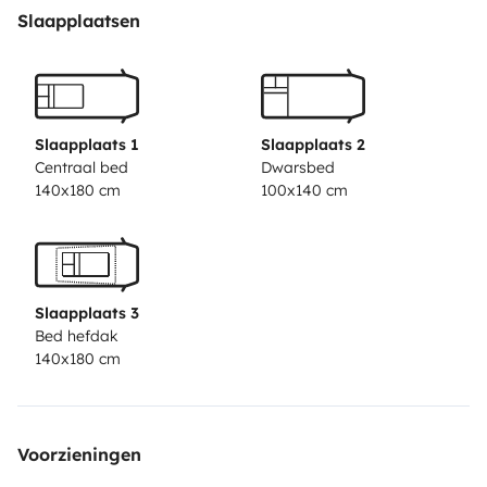
Benefit from the reliability of a passionate
Slaapplaatsen
professional renter who has owned VW camper vans
for over 20 years. I have been bivouacking on the
island of Oléron in a VW camper van for more than 20
years and I share my tips and best spots to help you
Slaapplaats 1
Slaapplaats 2
enjoy a successful holiday on the island and in the
Centraal bed
Dwarsbed
140x180 cm
100x140 cm
surrounding area. You will find great places to park and
sleep in nature or by the water without having to go to
a campsite every day.
Slaapplaats 3
AUTHENTIC VW CAMPER VANS WITH AN OPTIMIZED
Bed hefdak
INTERIOR
140x180 cm
These authentic Westy models are maximally
optimized, and their layout has inspired many modern
camper vans. The VW T3 and T25 are even more
Voorzieningen
spacious than the T4, T5, T6, and other recent vans (up