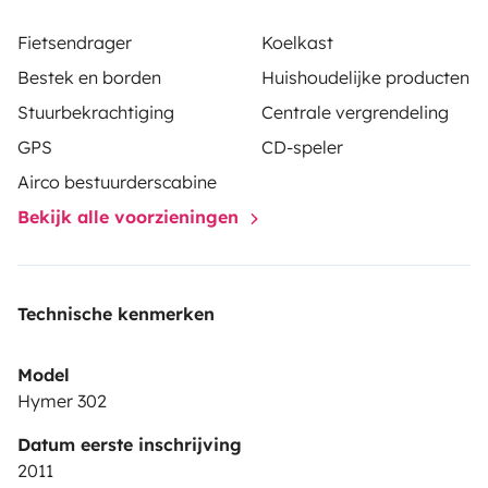
tout vous semble facile et que l'expérience VAN soit un
Fietsendrager
Koelkast
moment de détente et surtout des vacances
Bestek en borden
Huishoudelijke producten
inoubliables quelque soit le temps.
N'hésitez pas à nous
Stuurbekrachtiging
Centrale vergrendeling
contacter !!! Nous ferons connaissance et nous
pourrons parler de votre projet pour que celui-ci soit le
GPS
CD-speler
plus au top possible.
Airco bestuurderscabine
Bekijk alle voorzieningen
Technische kenmerken
Model
Hymer 302
Datum eerste inschrijving
2011