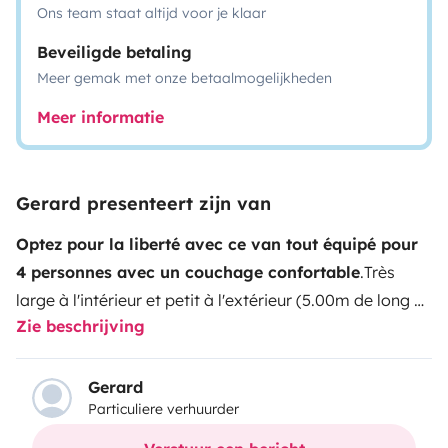
Ons team staat altijd voor je klaar
Beveiligde betaling
Meer gemak met onze betaalmogelijkheden
Meer informatie
Gerard presenteert zijn van
Optez pour la liberté avec ce van tout équipé pour
4 personnes avec un couchage confortable
.
Très
large à l'intérieur et petit à l'extérieur (5.00m de long et
Zie beschrijving
2.30m de haut) c'est très facile à conduire et
stationnaire qui vous permet de circuler en ville, en
bord de mer ou sur des spots uniques et vous permet
Gerard
Particuliere verhuurder
de découvrir les endroits inaccessibles aux camping-
car, à mis chemin entre un van et un fourgon aménagé.