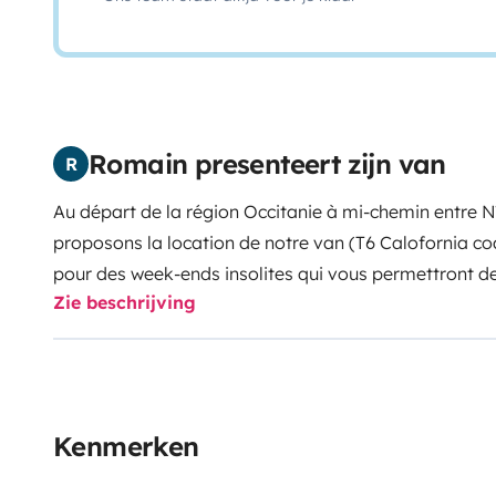
Romain presenteert zijn van
R
Au départ de la région Occitanie à mi-chemin entre 
proposons la location de notre van (T6 Calofornia co
pour des week-ends insolites qui vous permettront de
Zie beschrijving
Lozère, l'Ardèche, etc... Pour des moments inoubliabl
alors sur une une durée plus longue et vous laisser po
dormir à 4, manger (frigo, double feux gaz, évier inté
autonome, il passe partout (dans la limite des 2 mètre
comme une voiture, le tarif au péage est d'ailleurs le 
Kenmerken
En espace Vie, les deux sièges avant pivotent, la ban
pour offrir un couchage confortable et le toit se tr