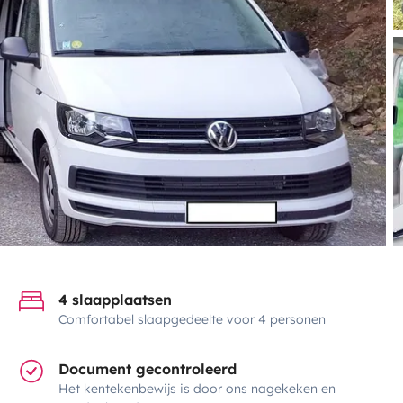
4 slaapplaatsen
Comfortabel slaapgedeelte voor 4 personen
Document gecontroleerd
Het kentekenbewijs is door ons nagekeken en