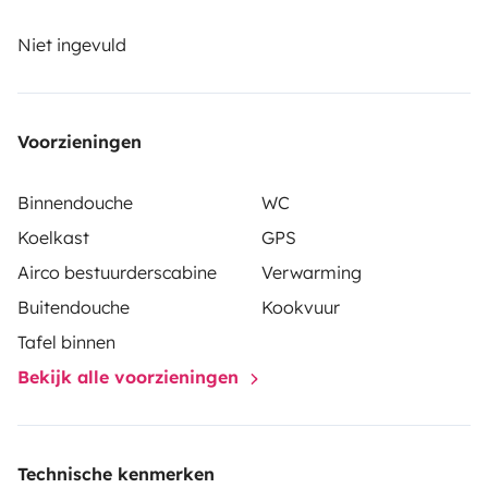
and comprehensive insurance. Roadsurfer's insurance
applies on a secondary basis, supplementing the
Niet ingevuld
renter's personal insurance.
Voorzieningen
Binnendouche
WC
Koelkast
GPS
Airco bestuurderscabine
Verwarming
Buitendouche
Kookvuur
Tafel binnen
Bekijk alle voorzieningen
Technische kenmerken