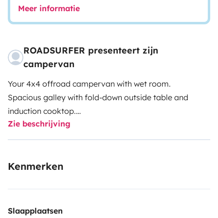
Meer informatie
ROADSURFER presenteert zijn
campervan
Your 4x4 offroad campervan with wet room.
Spacious galley with fold-down outside table and
induction cooktop.
Zie beschrijving
Wet room with shower and toilet.
Air heater. 4 seats and 2 sleeping berths.
More info & T&Cs: https://roadsurfer.com/wp-
Kenmerken
content/uploads/roadsurfer-RENT-TermsConditions-
2026-04-02-EN.pdf
The renter must take out their own liability, collision
Slaapplaatsen