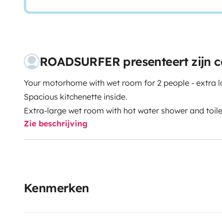
ROADSURFER presenteert zijn 
Your motorhome with wet room for 2 people - extra l
Spacious kitchenette inside.
Extra-large wet room with hot water shower and toile
Zie beschrijving
Air heater. 2 sleeping berths without conversion.
More info & T&Cs: https://roadsurfer.com/wp-conte
TermsConditions-2026-04-02-EN.pdf
The renter must take out their own liability, collisio
Kenmerken
Roadsurfer's insurance applies on a secondary basis,
personal insurance.