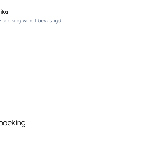
rika
 boeking wordt bevestigd.
 boeking