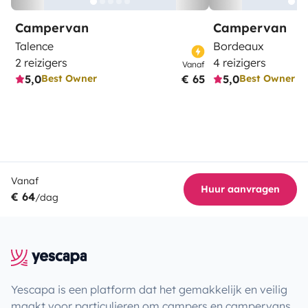
Campervan
Campervan
Talence
Bordeaux
2 reizigers
4 reizigers
Vanaf
5,0
€ 65
5,0
Best Owner
Best Owner
Vanaf
Huur aanvragen
€ 64
/dag
Yescapa is een platform dat het gemakkelijk en veilig
maakt voor particulieren om campers en campervans