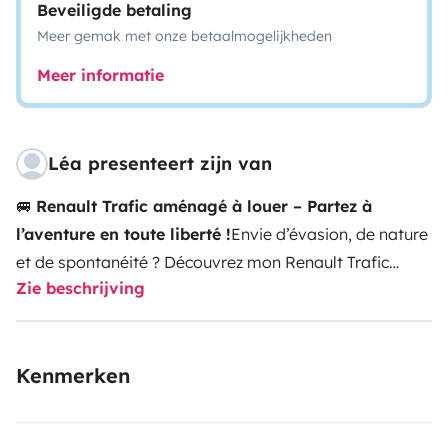
Beveiligde betaling
Meer gemak met onze betaalmogelijkheden
Meer informatie
Léa presenteert zijn van
🚐
Renault Trafic aménagé à louer – Partez à
l’aventure en toute liberté !
Envie d’évasion, de nature
et de spontanéité ? Découvrez mon Renault Trafic
Zie beschrijving
aménagé, prêt à vous accompagner pour des
escapades inoubliables, que ce soit le temps d’un
week-end ou pour un road trip prolongé.
🚗
Kenmerken
Caractéristiques
Année : 2017
Kilométrage : 240 000
km
Motorisation : 120 ch
✨
Un van confortable et
fonctionnel
Ce véhicule a été aménagé avec soin pour