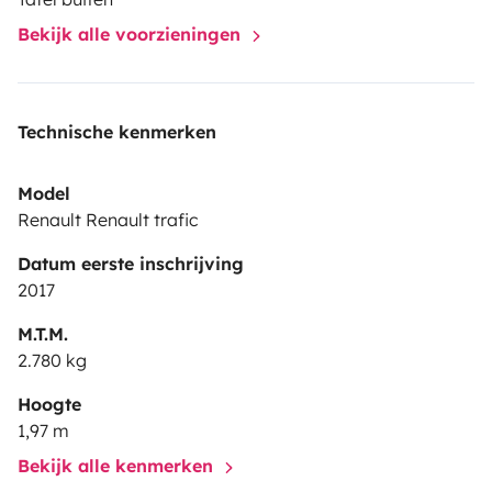
campagne… partez où vous voulez, quand vous voulez,
Bekijk alle voorzieningen
en toute autonomie. C’est la solution parfaite pour
voyager autrement, sans contrainte d’hébergement.
Technische kenmerken
Model
Renault Renault trafic
Datum eerste inschrijving
2017
M.T.M.
2.780 kg
Hoogte
1,97 m
Bekijk alle kenmerken