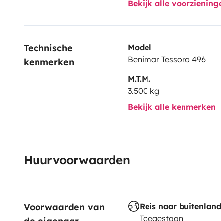
Bekijk alle voorzienin
Technische 
Model
Benimar Tessoro 496
kenmerken
M.T.M.
3.500 kg
Bekijk alle kenmerken
Huurvoorwaarden
Voorwaarden van 
Reis naar buitenland
Toegestaan
de eigenaar