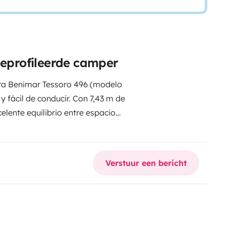
geprofileerde camper
tra Benimar Tessoro 496 (modelo
fácil de conducir. Con 7,43 m de
elente equilibrio entre espacio
ra experiencia como para viajes
e Ford Transit, garantiza una
e rutas. En el interior cuenta
Verstuur een bericht
rfecta, pensado para aprovechar
 el viaje. Dispone de una cama
ás de una segunda cama
ersonas. La cocina está
o incluye ducha independiente,