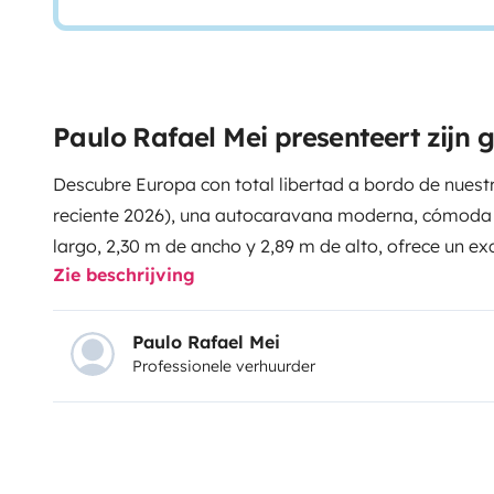
Paulo Rafael Mei presenteert zijn 
Descubre Europa con total libertad a bordo de nues
reciente 2026), una autocaravana moderna, cómoda y 
largo, 2,30 m de ancho y 2,89 m de alto, ofrece un exc
Zie beschrijving
interior y manejabilidad, ideal tanto para una prime
más largos. Equipada con motor de 165 CV sobre bas
conducción segura, estable y agradable en todo tipo d
Paulo Rafael Mei
Professionele verhuurder
con un salón cómodo y funcional con distribución pe
al máximo el espacio y facilitar el día a día durante
basculante eléctrica siempre lista para usar, adem
convertible en el salón, permitiendo alojar hasta 5 p
completamente equipada para viajes largos, y el bañ