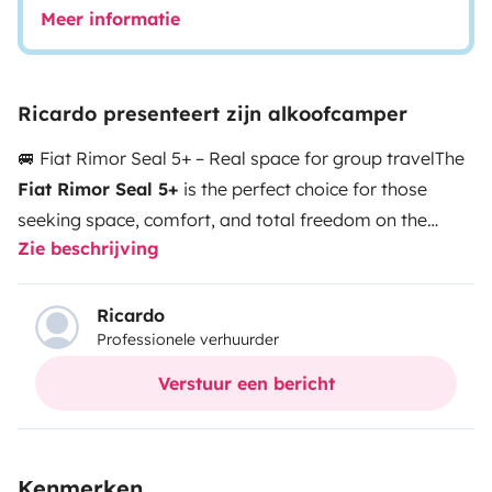
Meer informatie
Ricardo presenteert zijn alkoofcamper
🚐 Fiat Rimor Seal 5+ – Real space for group travel
The
Fiat Rimor Seal 5+
is the perfect choice for those
seeking space, comfort, and total freedom on the
Zie beschrijving
road. Ideal for families or groups, it is designed so that
traveling with 6 people is truly comfortable.
👨‍👩‍👧‍👦
Up to 6 travel and sleeping places
Spacious and
Ricardo
Professionele verhuurder
comfortable for everyone. Each traveler has their own
place to relax and enjoy the journey.
🛏️ Large overcab
Verstuur een bericht
bed + convertible areas
The overcab bed maximizes
space, combined with additional sleeping areas for a
practical and comfortable layout.
🍳 Fully equipped
Kenmerken