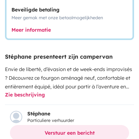
Beveiligde betaling
Meer gemak met onze betaalmogelijkheden
Meer informatie
Stéphane presenteert zijn campervan
Envie de liberté, d’évasion et de week-ends improvisés
? Découvrez ce fourgon aménagé neuf, confortable et
entièrement équipé, idéal pour partir à l’aventure en
Zie beschrijving
toute autonomie.
Le véhicule
Il s’agit d’un Giottivan 60
B sur porteur Citroën Jumper 2.2L BlueHDI 140 ch, mis
en circulation en mars 2026. Visite virtuelle sur
Stéphane
Particuliere verhuurder
https://www.giottiline.com/utenti/giottiline_com/virtual
ses dimensions (5,99 m de long et 2,65 m de haut), il se
Verstuur een bericht
conduit très facilement et est équipé pour rendre la