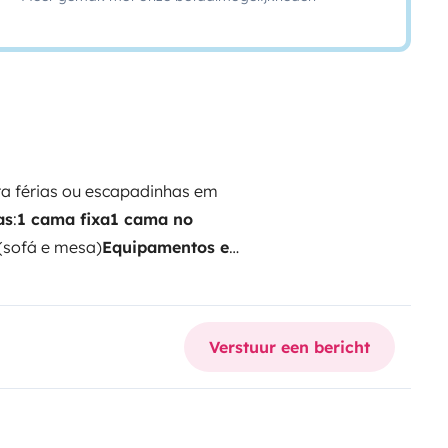
ra férias ou escapadinhas em
as
:
1 cama fixa
1 cama no
(sofá e mesa)
Equipamentos e
onforto na condução
2 depósitos
ainel solar
para carregamento
banho completa com
Verstuur een bericht
feita para quem procura
roveitando a natureza sem