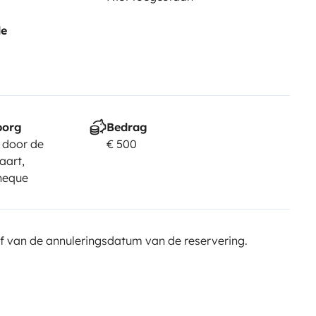
de
borg
Bedrag
 door de
€ 500
aart,
cheque
f van de annuleringsdatum van de reservering.