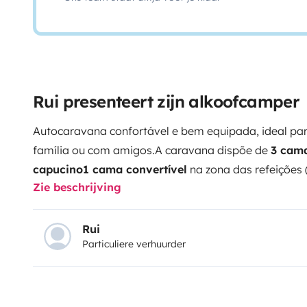
Rui presenteert zijn alkoofcamper
Autocaravana confortável e bem equipada, ideal pa
família ou com amigos.
A caravana dispõe de
3 cam
capucino
1 cama convertível
na zona das refeições 
Zie beschrijving
características:
Suspensão pneumática para maior c
de água limpa
com capacidade total de
200 litros
P
das baterias, permitindo maior autonomia
Casa de 
Rui
Particuliere verhuurder
duche
Duche exterior
Degrau elétrico
1 televisão
Per
liberdade para viajar com conforto e autonomia, ap
abdicar das comodidades.