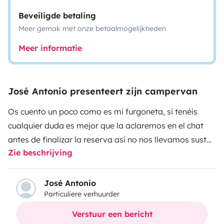
Beveiligde betaling
Meer gemak met onze betaalmogelijkheden
Meer informatie
José Antonio presenteert zijn campervan
Os cuento un poco como es mi furgoneta, si tenéis
cualquier duda es mejor que la aclaremos en el chat
antes de finalizar la reserva así no nos llevamos sustos
Zie beschrijving
con todo el viaje montado. También te pediré
información que deberás de darme de manera
ineludible para poder finalizar la reserva, serán datos
José Antonio
Particuliere verhuurder
no personales, pero si importantes, como por ejemplo
los años de carnet, experiencia previa con este tipo de
Verstuur een bericht
vehículos, así como experiencia en diferentes climas,