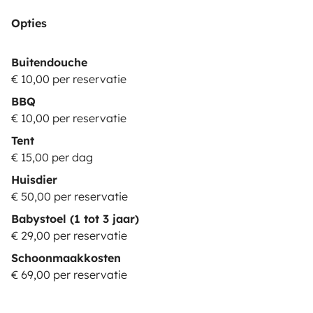
covered. Two drivers are permitted.
YOUNG DRIVER
Opties
(price:10€/night): Driver(s) younger than 23 years
old.
NOTE: The driver must hold a valid driving license
Buitendouche
for at least 1 year at the time of arrival, for all
€ 10,00 per reservatie
insurance packages.
EXTRA COSTS:
BBQ
**********************
Used gas bottle: 3€
Returned empty
€ 10,00 per reservatie
water tank refill: 5€
Use of paid highways: one-time
Tent
activation fee of 15€, plus driven tolls. If you want to
€ 15,00 per dag
avoid driving on highways, there is always an
Huisdier
alternative road for free.
Diesel tank not returned full
€ 50,00 per reservatie
for the check-out: 30€ refilling fee + the diesel costs +
Babystoel (1 tot 3 jaar)
23%VAT.
Pet fee: 50€
€ 29,00 per reservatie
Schoonmaakkosten
€ 69,00 per reservatie