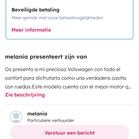
Beveiligde betaling
Meer gemak met onze betaalmogelijkheden
Meer informatie
melania presenteert zijn van
Os presento a mi preciosa Volswagen con todo el
confort para disfrutarla como una verdadera casita
con ruedas.
Este modelo cuenta con el mejor motor que
Zie beschrijving
Volswagen ha creado nunca y la cuidamos como un
bebé.
*3 plazas para dormir (cama de
matrimonio+cama individual supletoria).
*Ducha de
melania
Particuliere verhuurder
agua caliente
*Cocina con 2 fuegos (chispeo
electrico)
*Tanque de agua de 80 litros
*Baño
Verstuur een bericht
seco
*Instalación electrica autosuficiente de 400 W con