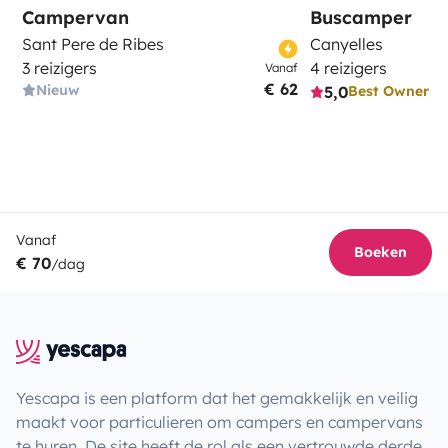
Campervan
Buscamper
Sant Pere de Ribes
Canyelles
3 reizigers
4 reizigers
Vanaf
€ 62
Nieuw
5,0
Best Owner
Vanaf
Boeken
€ 70
/dag
Yescapa is een platform dat het gemakkelijk en veilig
maakt voor particulieren om campers en campervans
te huren. De site heeft de rol als een vertrouwde derde