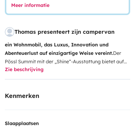
Meer informatie
Thomas presenteert zijn campervan
ein Wohnmobil, das Luxus, Innovation und
Abenteuerlust auf einzigartige Weise vereint.
Der
Pössl Summit mit der „Shine“-Ausstattung bietet auf
Zie beschrijving
knapp sechs Meter Länge ein sehr bequemes Querbett
im Heck.
Eine durchgängige Küchenzeile in
Kombination mit einem praktischen Schwenkbad ist
Kenmerken
zum Duschen verbaut.
Dieser Pössl Summit Shine 600
überzeugt mit einem durchdachten Konzept, einer
umfassenden Ausstattung und vielen- vielen Details
Der
Summit Shine 600 bietet maximale Flexibilität für Ihre
Slaapplaatsen
Reisepläne
Die autarke Energieversorgung mit Solar