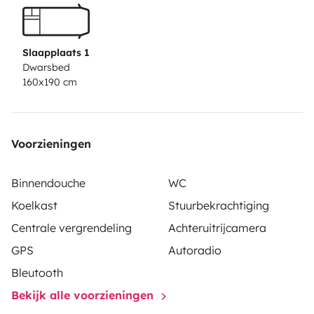
und durchdachte Details machen Ihr mobiles Zuhause
unabhängig und flexibel
Entdecken Sie die Freiheit des
mobilen Lebens mit dem Pössl Summit Shine – für
Slaapplaats 1
Reisende, die mehr wollen als nur einen Ort zum
Dwarsbed
160x190 cm
Schlafen.
Unser Camper ist ausgestattet mit.
Markise-
AHK - Navi -Rückfahrkamera - Solar- Fliegengitter
und Rundumverdunklung
Voorzieningen
Binnendouche
WC
Koelkast
Stuurbekrachtiging
Centrale vergrendeling
Achteruitrijcamera
GPS
Autoradio
Bleutooth
Bekijk alle voorzieningen