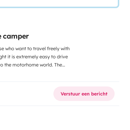
le camper
e who want to travel freely with
ht it is extremely easy to drive
 to the motorhome world. The
iving area a fully equipped
er. Excellent insulation ensures
us storage space allows you to
Verstuur een bericht
 couples or small groups the
carefree experience perfect for