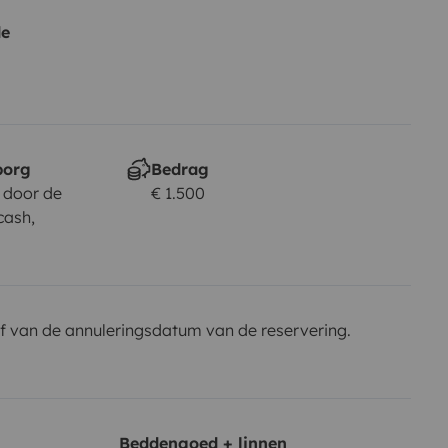
de
borg
Bedrag
 door de
€ 1.500
cash,
f van de annuleringsdatum van de reservering.
Beddengoed + linnen