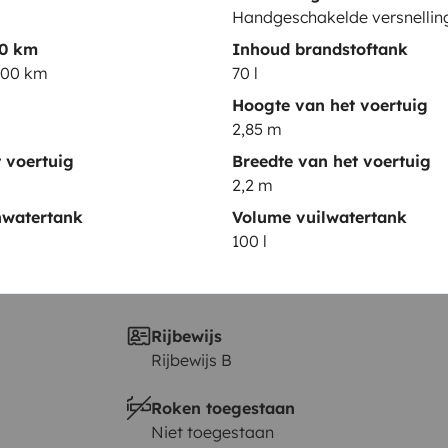
Datum eerste inschrijving
Handgeschakelde versnelli
2023
00 km
Inhoud brandstoftank
/100 km
70 l
Hoogte
2,85 m
Hoogte van het voertuig
2,85 m
 voertuig
Breedte van het voertuig
2,2 m
nwatertank
Volume vuilwatertank
100 l
Rijbewijs
Rijbewijs B
Roken toegestaan
Niet toegestaan