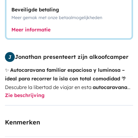
Beveiligde betaling
Meer gemak met onze betaalmogelijkheden
Meer informatie
Jonathan presenteert zijn alkoofcamper
J
✨
Autocaravana familiar espaciosa y luminosa –
ideal para recorrer la isla con total comodidad
🌴
Descubre la libertad de viajar en esta
autocaravana
Zie beschrijving
amplia y confortable para hasta 7 personas
,
perfecta para familias o grupos. Dispone de
2
camarotes siempre listos
, una
cama matrimonial en
Kenmerken
la capuchina
y
3 plazas convertibles
, para que todos
duerman cómodos sin necesidad de montar y