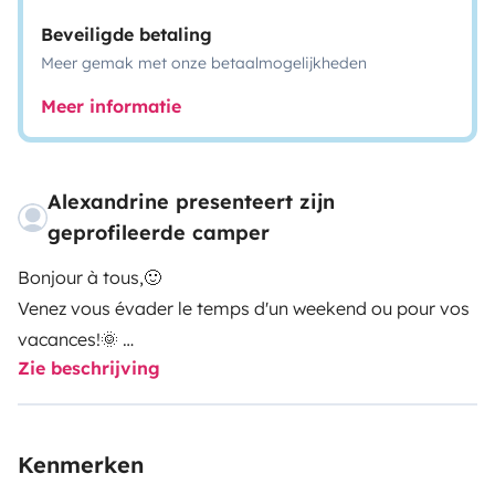
Beveiligde betaling
Meer gemak met onze betaalmogelijkheden
Meer informatie
Alexandrine presenteert zijn
geprofileerde camper
Bonjour à tous,🙂
Venez vous évader le temps d'un weekend ou pour vos
vacances!🌞
Zie beschrijving
Partez tranquille en laissant votre véhicule sur une
place de parking privé. Mon camping-car est loué
toute équipée. 😊
Kenmerken
Plus qu'à déposer vos valises -5 places Max coucher et
assis. -douche/WC -kitchenette avec vaisselles.