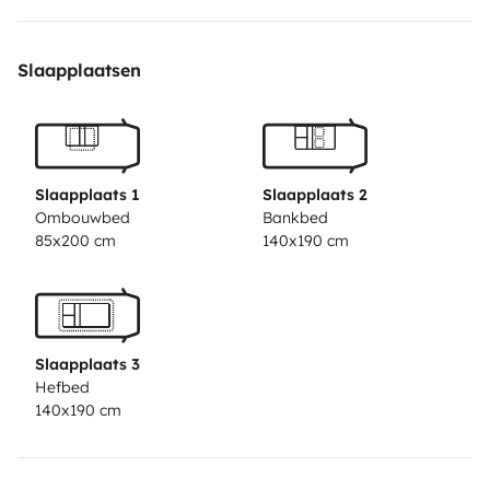
⚠️ ne fournit pas les draps, les couvertures et
serviettes.
Slaapplaatsen
Bon futur séjour💐
Slaapplaats 1
Slaapplaats 2
Ombouwbed
Bankbed
85x200 cm
140x190 cm
Slaapplaats 3
Hefbed
140x190 cm