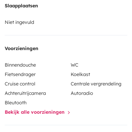
❄ Fridge with freezer 🚰 Hot water sink 🧳 Plenty of
Slaapplaatsen
storage space
☀ Solar panels 💡 Great interior lighting
🚐 Easy to drive
A modern, comfortable and versatile
Niet ingevuld
camper ideal for flexible road trips.
Voorzieningen
Binnendouche
WC
Fietsendrager
Koelkast
Cruise control
Centrale vergrendeling
Achteruitrijcamera
Autoradio
Bleutooth
Bekijk alle voorzieningen