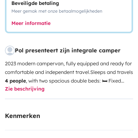
Beveiligde betaling
Meer gemak met onze betaalmogelijkheden
Meer informatie
Pol presenteert zijn integrale camper
2023 modern campervan, fully equipped and ready for
comfortable and independent travel.
Sleeps and travels
4 people
, with two spacious double beds: 🛏 Fixed
Zie beschrijving
main bed 🛏 Drop-down ceiling bed
Excellent interior
height (comfortable even for travellers up to 1.90m /
6’3”). Swivel driver and passenger seats create a
Kenmerken
practical dining/living area.
Full private bathroom: 🚿
Indoor shower 🚿 Outdoor shower option 🔥 Hot water
🌡 Heating system
Fully equipped kitchen: 🍳 Gas cooker