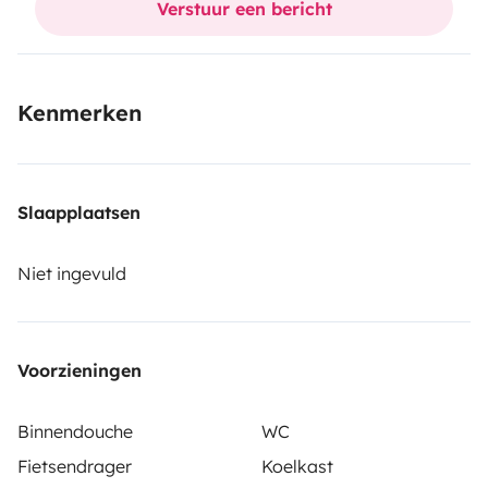
Verstuur een bericht
véhicule.
Possibilité de laisser votre véhicule en
gardiennage lorsque vous prenez le camping-car.
Kenmerken
Slaapplaatsen
Niet ingevuld
Voorzieningen
Binnendouche
WC
Fietsendrager
Koelkast