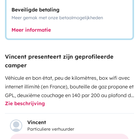
Beveiligde betaling
Meer gemak met onze betaalmogelijkheden
Meer informatie
Vincent presenteert zijn geprofileerde
camper
Véhicule en bon état, peu de kilomètres, box wifi avec
internet illimité (en France), bouteille de gaz propane et
GPL, deuxième couchage en 140 par 200 au plafond du
Zie beschrijving
salon commande électrique pour la descente du lit,
grande soute réglable en hauteur, alarme haut de
gamme, possibilité de communiquer avec l’alarme
Vincent
Particuliere verhuurder
avec un téléphone afin de connaître la localisation du
véhicule et d’activer le verrouillage du