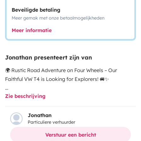
Beveiligde betaling
Meer gemak met onze betaalmogelijkheden
Meer informatie
Jonathan presenteert zijn van
🌍 Rustic Road Adventure on Four Wheels – Our
Faithful VW T4 is Looking for Explorers! 🚐✨
Zie beschrijving
Allow me to introduce: our beloved T4 – once a
surveyor’s work van, now far more interested in
counting kilometers than property lines!
Jonathan
Particuliere verhuurder
Looks? Well… he’s seen better days. A few dents here,
Verstuur een bericht
some faded paint there – let’s call it “used look with