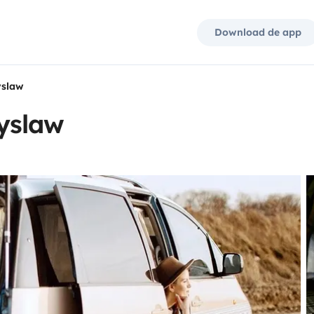
Download de app
yslaw
yslaw