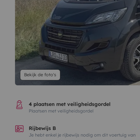
Bekijk de foto's
4 plaatsen met veiligheidsgordel
Plaatsen met veiligheidsgordel
Rijbewijs B
Je hebt enkel je rijbewijs nodig om dit voertuig van