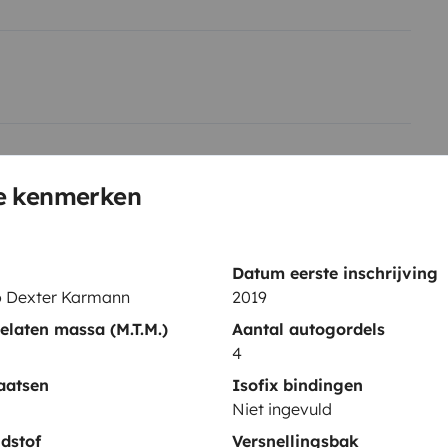
Fietsendrager
e kenmerken
Bestek en borden
Stuurbekrachtiging
Centrale vergrendeling
Datum eerste inschrijving
to Dexter Karmann
2019
gen
laten massa (M.T.M.)
Aantal autogordels
4
aatsen
Isofix bindingen
Niet ingevuld
Datum eerste inschrijving
dstof
Versnellingsbak
 Karmann
2019