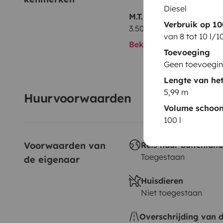
Diesel
M.T.M.
Verbruik op 1
3.500 kg
van 8 tot 10 l/
Bekijk alle kenmerken
Toevoeging
Geen toevoegi
Lengte van het
5,99 m
Huurvoorwaarden
Volume schoo
100 l
Voorwaarden van 
Reis naar buitenland
Toegestaan
de eigenaar
Huisdieren
Niet toegestaan
Overschrijding van 