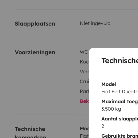
Slaapplaatsen
Niet ingevuld
Voorzieningen
WC
Technisch
Koelkast
Verbruiksgoederen
Cruise control
Model
Parkeersensoren
Fiat Fiat Duca
Bekijk alle voorzienin
Maximaal toege
3.500 kg
Aantal slaappl
2
Technische 
Model
Gebruikte bran
Fiat Fiat Ducato Dexter
kenmerken