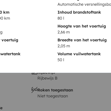
Automatische versnellingsb
Hoogte
00 km
Inhoud brandstoftank
2,66 m
100 km
80 l
Hoogte van het voertuig
ng
2,66 m
 voertuig
Breedte van het voertuig
2,05 m
nwatertank
Volume vuilwatertank
50 l
Rijbewijs
Rijbewijs B
Roken toegestaan
Niet toegestaan
de