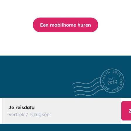
Een mobilhome huren
Je reisdata
Vertrek / Terugkeer