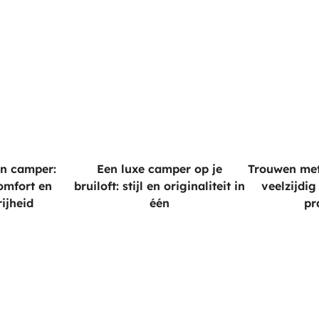
en camper:
Een luxe camper op je
Trouwen met
omfort en
bruiloft: stijl en originaliteit in
veelzijdig
ijheid
één
pr