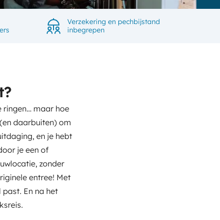
Verzekering en pechbijstand
ers
inbegrepen
t?
de ringen… maar hoe
d (en daarbuiten) om
itdaging, en je hebt
door je een of
ouwlocatie, zonder
riginele entree! Met
l past. En na het
ksreis.