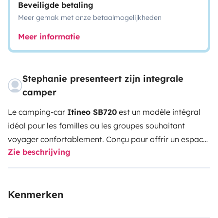
Beveiligde betaling
Meer gemak met onze betaalmogelijkheden
Meer informatie
Stephanie presenteert zijn integrale
camper
Le camping-car
Itineo SB720
est un modèle intégral
idéal pour les familles ou les groupes souhaitant
voyager confortablement.
Conçu pour offrir un espace
Zie beschrijving
de vie optimisé et une bonne autonomie, il se distingue
par plusieurs points forts :
✅
Confort de vie
6
couchages fixes
: idéal pour les familles, avec un lit
Kenmerken
central, un lit pavillon à l’avant, et deux lits superposés
à l’arrière.
Disposition familiale
: séparation claire