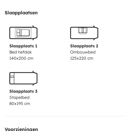
entre l’espace enfants et l’espace parents, pour plus
d’intimité.
Salles d’eau indépendantes
: une salle de
Slaapplaatsen
bain avec douche séparée et un cabinet de toilette,
pratique pour un usage simultané.
Cuisine
fonctionnelle
: équipée de nombreux rangements, d’un
grand réfrigérateur-congélateur, plaque de cuisson et
Slaapplaats 1
Slaapplaats 2
évier spacieux.
✅
Espace optimisé
Longueur maîtrisée
Bed hefdak
Ombouwbed
140x200 cm
125x220 cm
(7,2 m)
: offre un bon compromis entre habitabilité et
maniabilité.
Hauteur intérieure généreuse
: permet
une bonne circulation à bord même pour les personnes
de grande taille.
Nombreux rangements
: placards,
Slaapplaats 3
penderie, soute spacieuse accessible de l’extérieur.
✅
Stapelbed
Conduite et autonomie
Motorisation fiable (Fiat
80x195 cm
Ducato 2.3l)
: agréable à conduire, économique et
robuste.
Climatisation cabine
et
rétroviseurs
électriques
pour un meilleur confort de
Voorzieningen